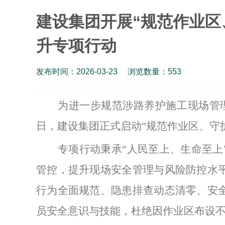
建设集团开展“规范作业区
升专项行动
发布时间：2026-03-23
浏览数量：
553
为进一步规范涉路养护施工现场管
日，建设集团正式启动“规范作业区、守
专项行动秉承
“人民至上、生命至
管控，提升现场安全管理与风险防控水
行为全面规范、隐患排查动态清零、安
员安全意识与技能，杜绝因作业区布设