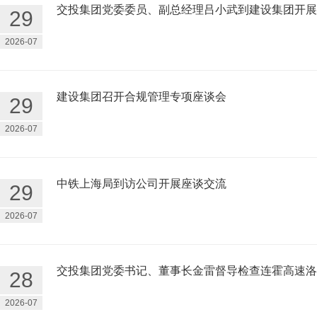
交投集团党委委员、副总经理吕小武到建设集团开展
29
2026-07
建设集团召开合规管理专项座谈会
29
2026-07
中铁上海局到访公司开展座谈交流
29
2026-07
交投集团党委书记、董事长金雷督导检查连霍高速洛
28
2026-07