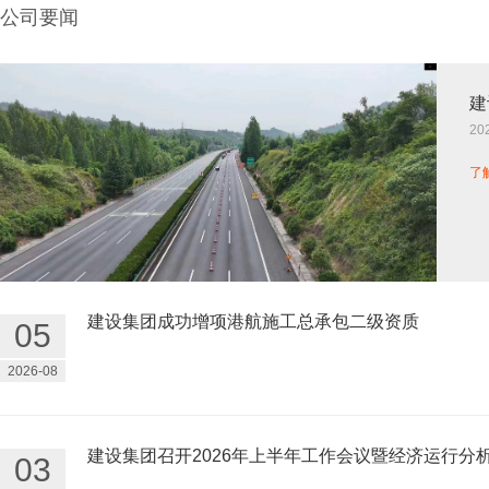
公司要闻
建
20
了
建设集团成功增项港航施工总承包二级资质
05
2026-08
建设集团召开2026年上半年工作会议暨经济运行分
03