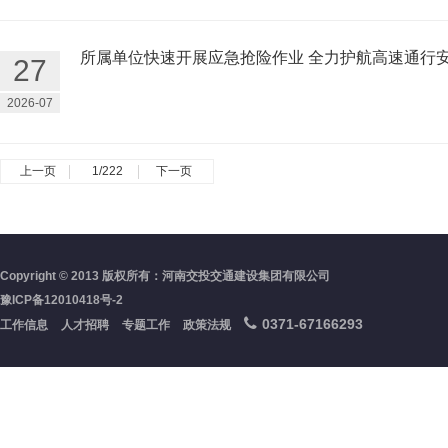
所属单位快速开展应急抢险作业 全力护航高速通行
27
2026-07
上一页
1/222
下一页
Copyright © 2013 版权所有：河南交投交通建设集团有限公司
豫ICP备12010418号-2
0371-67166293
工作信息
人才招聘
专题工作
政策法规